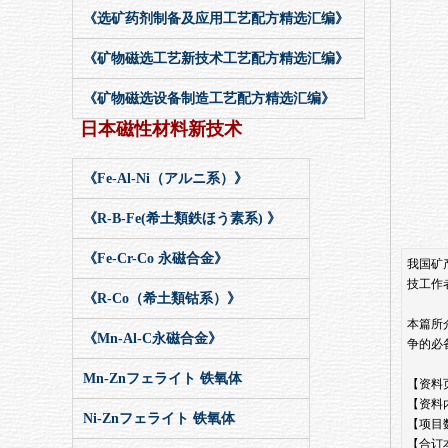
《选矿药剂制备及应用工艺配方精选汇编》
《矿物磁选工艺新技术工艺配方精选汇编》
《矿物磁选设备制造工艺配方精选汇编》
日本磁性材料新技术
《Fe-Al-Ni（アルニ系）》
《R-B-Fe(希土類鉄ほう素系) 》
《Fe-Cr-Co 永磁合金》
我国矿
技工作
《R-Co（希土類钴系）》
本篇所
《Mn-Al-C永磁合金》
争的必
Mn-Znフェライト 铁氧体
【资料页
【资料
Ni-Znフェライト 铁氧体
【项目数
【合订本